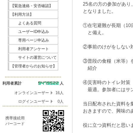
25名の方の参加があ
【緊急連絡・安否確認】
となりました。
【利用方法】
よくある質問
①在宅避難が長期（1
ユーザーID申込み
と備え。
専用ページ申込み
②事前のけがをしない
利用者アンケート
サイトの運営について
③普段の食糧（米等）
【管理者からのお知らせ】
紹介
④災害時のトイレ対策
利用者累計
人
最適。参加者にはサン
オンラインユーザー
16人
ログインユーザー
0人
当日配布された資料を
おきますので、興味の
携帯接続用
バーコード
役に立つ資料だと思い