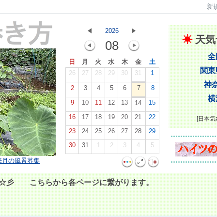
新
2026
☀
天気
08
全
日
月
火
水
木
金
土
関東
26
27
28
29
30
31
1
神
2
3
4
5
6
7
8
横
9
10
11
12
13
15
14
16
17
18
19
20
21
22
[日本気
23
24
25
26
27
28
29
30
31
1
2
3
4
5
来月の風景募集
 こちらから各ページに繋がります。