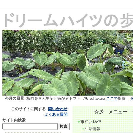
今月の風景
梅雨を喜ぶ里芋と嫌がるトマト 7/6 S.Itakura
ここで
撮影
このサイトに関する
問い合わせ
☆彡 メニュー ☆彡
よくある質問
サイト内検索
市ﾄﾞﾘｰﾑﾊｲﾂ
生活情報