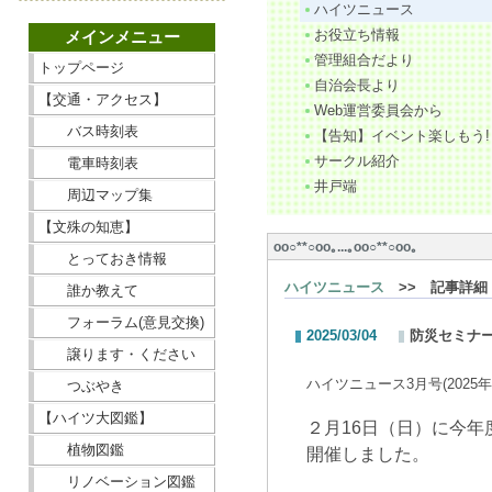
ハイツニュース
お役立ち情報
メインメニュー
管理組合だより
トップページ
自治会長より
【交通・アクセス】
Web運営委員会から
バス時刻表
【告知】イベント楽しもう!
サークル紹介
電車時刻表
井戸端
周辺マップ集
【文殊の知恵】
oо○**○оo｡...｡oо○**○оo｡
とっておき情報
ハイツニュース
>> 記事詳細
誰か教えて
フォーラム(意見交換)
2025/03/04
防災セミナ
譲ります・ください
ハイツニュース3月号(2025年
つぶやき
【ハイツ大図鑑】
２月16日（日）に今
植物図鑑
開催しました。
リノベーション図鑑