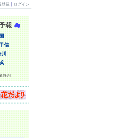
規登録
ログイン
予報
☁
国
甲信
奈川
浜
象協会]