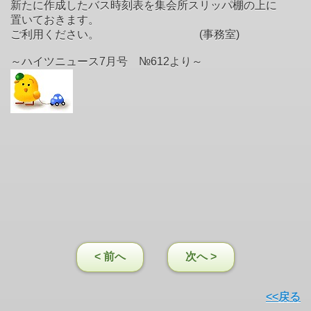
新たに作成したバス時刻表を集会所スリッパ棚の上に
置いておきます。
ご利用ください。 (事務室)
～ハイツニュース7月号 №612より～
< 前へ
次へ >
<<戻る