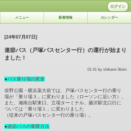
ログイン
メニュー
新着情報
カレンダー
[24年07月07日]
連節バス（戸塚バスセンター行）の運行が始まり
ました！
01:41 by shikanri-3kirin
●バス乗り場の変更
俣野公園・横浜薬大前では、戸塚バスセンター行の乗り
場が「乗り場３」に変わりました（ローソンに近い方）。
また、湘南台駅東口、立場ターミナル、藤沢駅北口行に
ついては「乗り場１」に変わりました
（従来の戸塚バスセンター行の乗り場）。
●連節バスの乗降方法