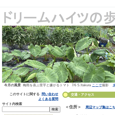
今月の風景
梅雨を喜ぶ里芋と嫌がるトマト 7/6 S.Itakura
ここで
撮影
このサイトに関する
問い合わせ
交通・アクセス
よくある質問
サイト内検索
＜住所＞
周辺マップ集はこ