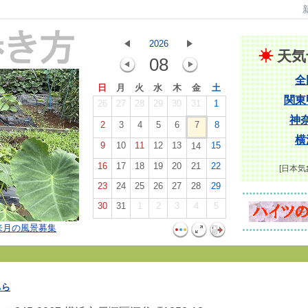
2026
☀
天気
08
全
日
月
火
水
木
金
土
関東
26
27
28
29
30
31
1
神
2
3
4
5
6
7
8
横
9
10
11
12
13
15
14
16
17
18
19
20
21
22
[日本気
23
24
25
26
27
28
29
30
31
1
2
3
4
5
来月の風景募集
ちら