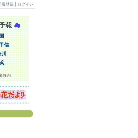
新規登録
ログイン
予報
☁
国
甲信
奈川
浜
象協会]