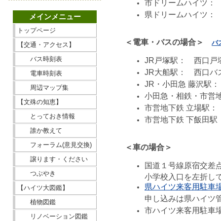
市ドリームハイツ： 〒2
県ドリームハイツ： 〒
メインメニュー
トップページ
＜電車・バスの場合＞
バ
【交通・アクセス】
バス時刻表
JR戸塚駅： 西口戸
JR大船駅： 西口バ
電車時刻表
JR・小田急 藤沢駅
周辺マップ集
小田急・相鉄・市営地
【文殊の知恵】
市営地下鉄 立場駅：
とっておき情報
市営地下鉄 下飯田駅
誰か教えて
フォーラム(意見交換)
＜車の場合＞
譲ります・ください
国道１号線原宿交差点
つぶやき
小学校入口を左折し
県ハイツ来客用駐車
【ハイツ大図鑑】
申し込みは県ハイツ
植物図鑑
市ハイツ来客用駐車
リノベーション図鑑