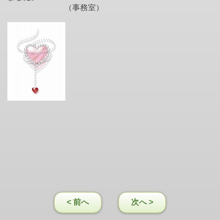
（事務室）
< 前へ
次へ >