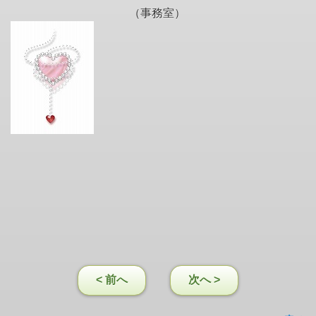
（事務室）
< 前へ
次へ >